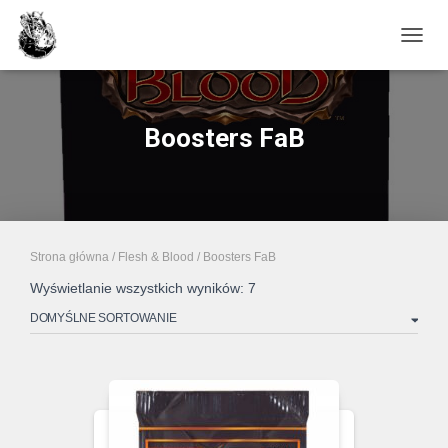
PRZE
Boosters FaB
Strona główna
/
Flesh & Blood
/ Boosters FaB
Wyświetlanie wszystkich wyników: 7