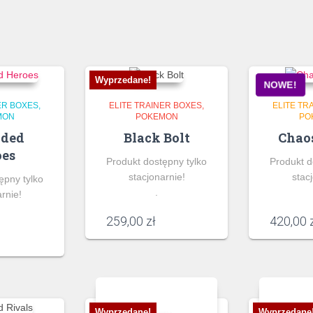
Wyprzedane!
NOWE!
ER BOXES
ELITE TRAINER BOXES
ELITE TR
MON
POKEMON
PO
nded
Black Bolt
Chaos
oes
Produkt dostępny tylko
Produkt d
stacjonarnie!
stac
ępny tylko
.
rnie!
259,00
zł
420,00
Wyprzedane!
Wyprzedane