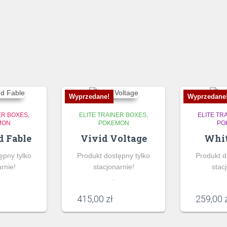
Wyprzedane!
Wyprzedane
ER BOXES
ELITE TRAINER BOXES
ELITE TR
MON
POKEMON
PO
d Fable
Vivid Voltage
Whit
ępny tylko
Produkt dostępny tylko
Produkt d
rnie!
stacjonarnie!
stac
.
415,00
zł
259,00