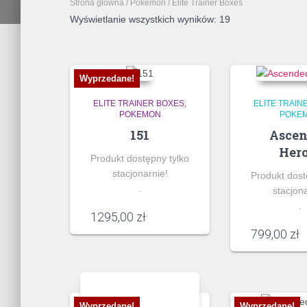
Strona główna
/
Pokemon
/ Elite Trainer Boxes
Wyświetlanie wszystkich wyników: 19
Wyprzedane!
ELITE TRAINER BOXES
ELITE TRAIN
POKEMON
POKE
151
Asce
Her
Produkt dostępny tylko
stacjonarnie!
Produkt dost
.
stacjona
.
1295,00
zł
799,00
zł
Wyprzedane!
Wyprzedane!