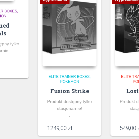
ER BOXES
MON
ined
ls
ępny tylko
rnie!
ELITE TRAINER BOXES
ELITE TR
POKEMON
PO
Fusion Strike
Lost
Produkt dostępny tylko
Produkt d
stacjonarnie!
stac
.
1249,00
zł
549,00