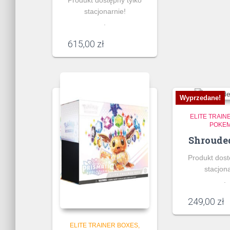
stacjonarnie!
.
615,00
zł
Wyprzedane!
ELITE TRAIN
POKE
Shroude
Produkt dost
stacjona
.
249,00
zł
ELITE TRAINER BOXES