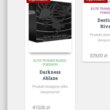
ELITE TRAIN
POKE
Dest
Riva
Produkt dost
stacjona
.
329,00
zł
ELITE TRAINER BOXES
POKEMON
Darkness
Ablaze
Produkt dostępny tylko
stacjonarnie!
.
415,00
zł