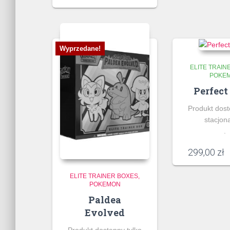
Wyprzedane!
ELITE TRAIN
POKE
Perfect
Produkt dost
stacjona
.
299,00
zł
ELITE TRAINER BOXES
POKEMON
Paldea
Evolved
Produkt dostępny tylko