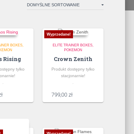
Wyprzedane!
AINER BOXES
ELITE TRAINER BOXES
KEMON
POKEMON
 Rising
Crown Zenith
ostępny tylko
Produkt dostępny tylko
jonarnie!
stacjonarnie!
.
.
zł
799,00
zł
!
Wyprzedane!