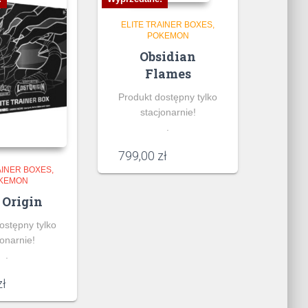
ELITE TRAINER BOXES
POKEMON
Obsidian
Flames
Produkt dostępny tylko
stacjonarnie!
.
799,00
zł
AINER BOXES
KEMON
 Origin
ostępny tylko
jonarnie!
.
zł