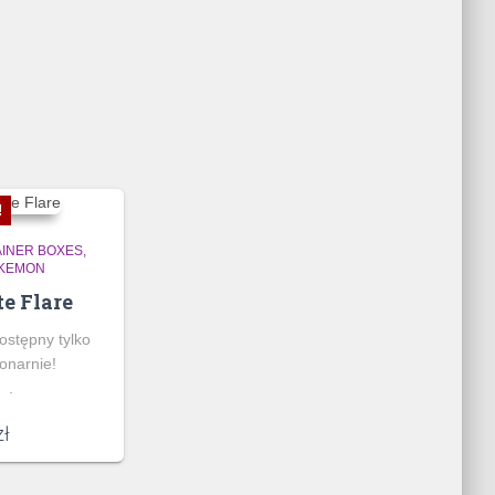
!
AINER BOXES
KEMON
e Flare
ostępny tylko
jonarnie!
.
zł