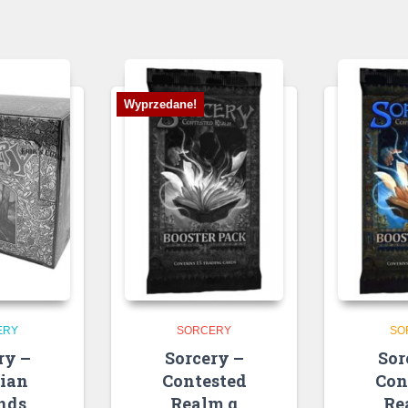
Wyprzedane!
ERY
SORCERY
SO
ry –
Sorcery –
Sor
rian
Contested
Con
nds
Realm α
Re