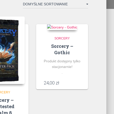
SORCERY
Sorcery –
Gothic
Produkt dostępny tylko
stacjonarnie!
.
24,00
zł
RCERY
cery –
tested
alm β