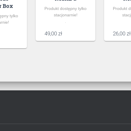
r Box
Produkt dostępny tylko
Produkt d
stacjonarnie!
stac
ępny tylko
.
rnie!
49,00
zł
26,00
zł