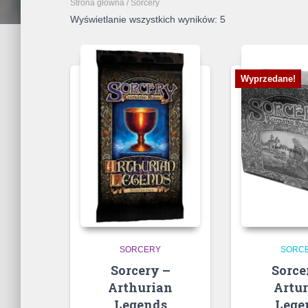
Strona główna
/ Sorcery
Wyświetlanie wszystkich wyników: 5
Wyprzedane!
SORCERY
SORC
Sorcery –
Sorce
Arthurian
Artu
Legends
Lege