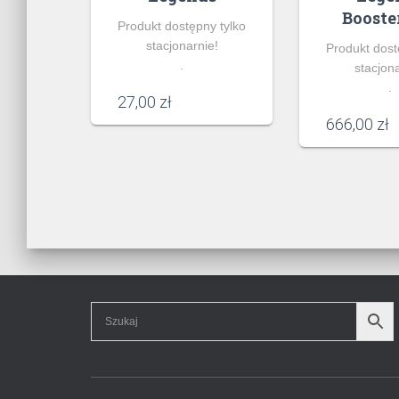
Booste
Produkt dostępny tylko
stacjonarnie!
Produkt dost
.
stacjona
.
27,00
zł
666,00
zł