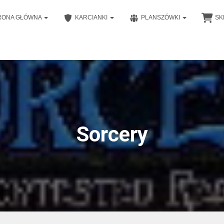
RONA GŁÓWNA
KARCIANKI
PLANSZÓWKI
SK
Sorcery