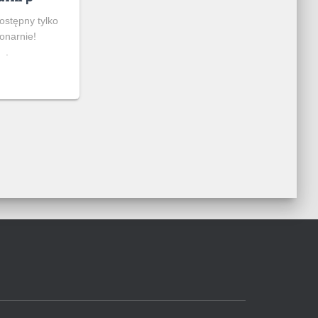
ostępny tylko
jonarnie!
.