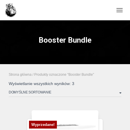
PRZE
Booster Bundle
Strona główna
/ Produkty oznaczone “Booster Bundle”
Wyświetlanie wszystkich wyników: 3
Wyprzedane!