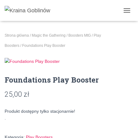
PRZE
Strona główna
/
Magic the Gathering
/
Boosters MtG
/
Play
Boosters
/ Foundations Play Booster
Foundations Play Booster
25,00
zł
Produkt dostępny tylko stacjonarnie!
.
Kategoria:
Play Boosters