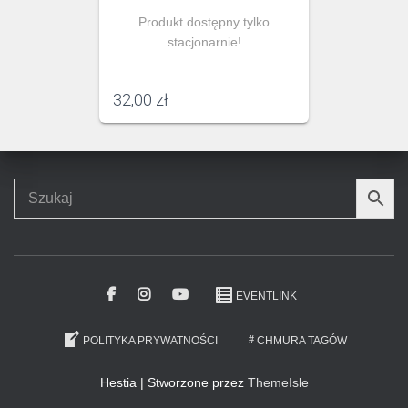
Produkt dostępny tylko
stacjonarnie!
.
32,00
zł
EVENTLINK
POLITYKA PRYWATNOŚCI
CHMURA TAGÓW
Hestia | Stworzone przez
ThemeIsle