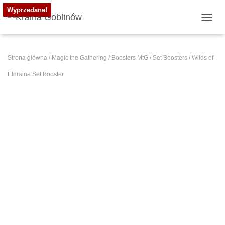
Wyprzedane!
PRZE
Strona główna
/
Magic the Gathering
/
Boosters MtG
/
Set Boosters
/ Wilds of
Eldraine Set Booster