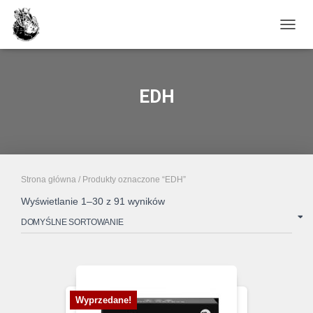
PRZE
EDH
Strona główna
/ Produkty oznaczone “EDH”
Wyświetlanie 1–30 z 91 wyników
Wyprzedane!