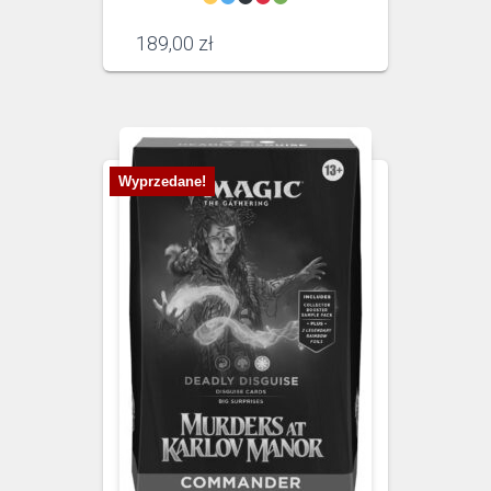
189,00
zł
Wyprzedane!