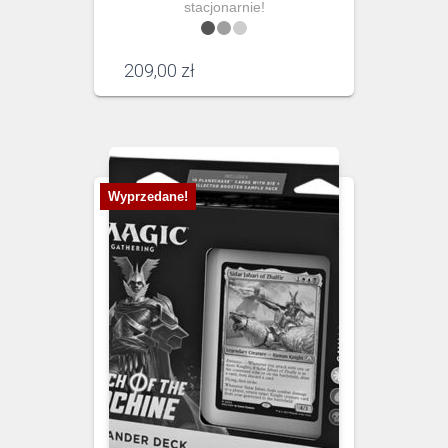
stacjonarnie!
209,00
zł
Wyprzedane!