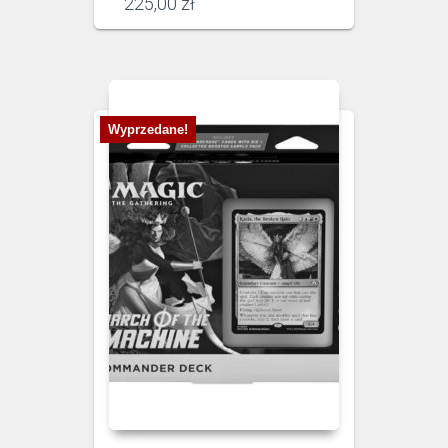
225,00
zł
Wyprzedane!