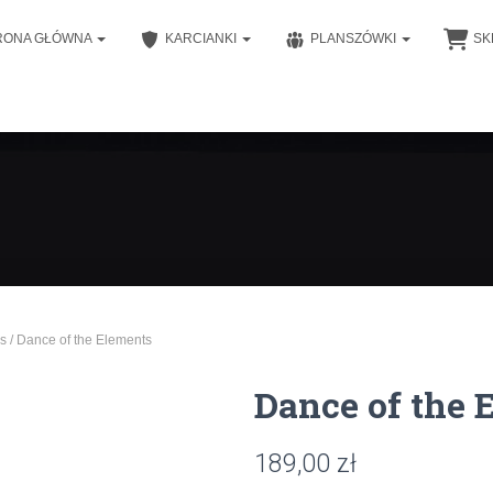
RONA GŁÓWNA
KARCIANKI
PLANSZÓWKI
SK
s
/ Dance of the Elements
Dance of the 
189,00
zł