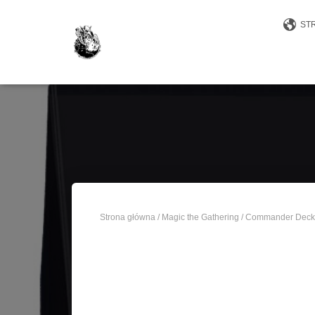
ST
Strona główna
/
Magic the Gathering
/
Commander Deck