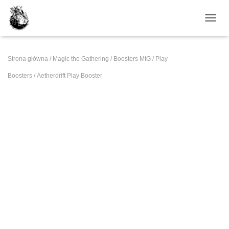
PRZE
Strona główna
/
Magic the Gathering
/
Boosters MtG
/
Play
Boosters
/ Aetherdrift Play Booster