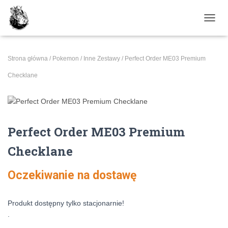
PRZE
Strona główna
/
Pokemon
/
Inne Zestawy
/ Perfect Order ME03 Premium
Checklane
Perfect Order ME03 Premium
Checklane
Oczekiwanie na dostawę
Produkt dostępny tylko stacjonarnie!
.