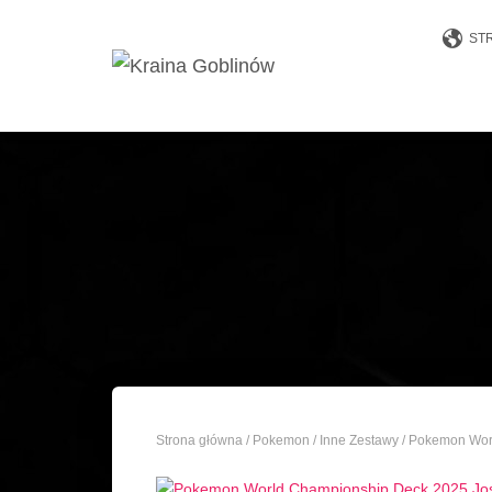
ST
Strona główna
/
Pokemon
/
Inne Zestawy
/ Pokemon Wor