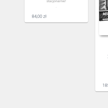
stacjonarnie!
.
84,00
zł
18