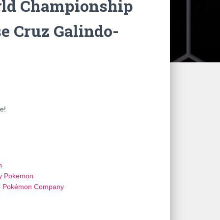
ld Championship
e Cruz Galindo-
e!
n
y Pokemon
e Pokémon Company