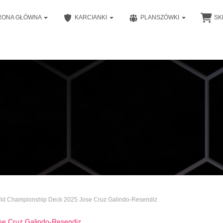
RONA GŁÓWNA
KARCIANKI
PLANSZÓWKI
SK
ld Championship Deck 2025 Jose Cruz Galindo-Resendiz