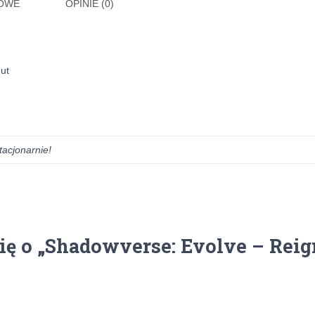
KOWE
OPINIE (0)
ut
tacjonarnie!
ię o „Shadowverse: Evolve – Reig