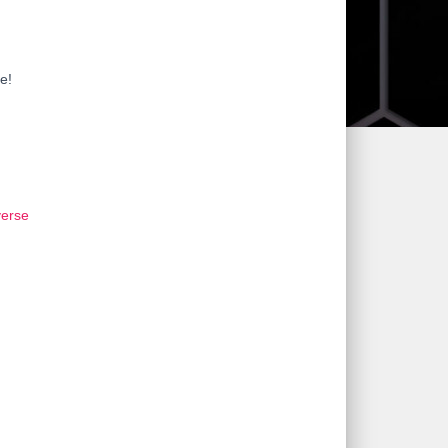
e!
erse