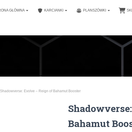
RONA GŁÓWNA
KARCIANKI
PLANSZÓWKI
SK
 Shadowverse: Evolve – Reign of Bahamut Booster
Shadowverse: 
Bahamut Boos