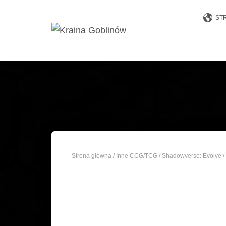
ST
Strona główna
/
Inne CCG/TCG
/
Shadowverse: Evolve
/