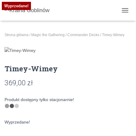
Wyprzedane!
PRZE
Strona główna
/
Magic the Gathering
/
Commander Decks
/ Timey-Wimey
Timey-Wimey
369,00
zł
Produkt dostępny tylko stacjonarnie!
Wyprzedane!