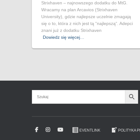
Strixhaven – najnowszego dodatku do MtG.
Wracamy na plan Arcavios (Strixhaven
University), gdzie najlepsze uczelnie zmagają
się o to, która z nich jest tą “najlepszą“. Adepci
znani już z dodatku Strixhaven
Dowiedz się więcej…
EVENTLINK
POLITYKA 