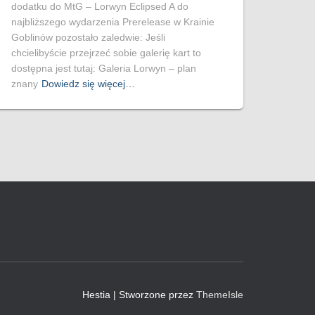
dodatku do MtG – Lorwyn Eclipsed A do
najbliższego wydarzenia Prerelease w Krainie
Goblinów pozostało zaledwie: Jeśli
chcielibyście przejrzeć sobie galerię kart to
dostępna jest tutaj: Galeria Lorwyn – plan
znany
Dowiedz się więcej…
Hestia | Stworzone przez
ThemeIsle