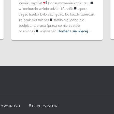
Wyniki, wyniki!
Podsumowanie konkursu.
w konkursie wzięło udział 12 osób
sporą
część trzeba było zachęcać, bo każdy twierdził,
że brak mu talentu
trafiła się jedna nie
podpisana praca (przez co nie została
oceniona)
większość
Dowiedz się więcej…
PRYWATNOŚCI
CHMURA TAGÓW