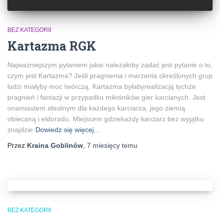
BEZ KATEGORII
Kartazma RGK
Najważniejszym pytaniem jakie należałoby zadać jest pytanie o to,
czym jest Kartazma? Jeśli pragnienia i marzenia określonych grup
ludzi miałyby moc twórczą, Kartazma byłabyrealizacją tychże
pragnień i fantazji w przypadku miłośników gier karcianych. Jest
onamiastem idealnym dla każdego karciarza, jego ziemią
obiecaną i eldorado. Miejscem gdziekażdy karciarz bez wyjątku
znajdzie
Dowiedz się więcej…
Przez
Kraina Goblinów
,
7 miesięcy
temu
BEZ KATEGORII