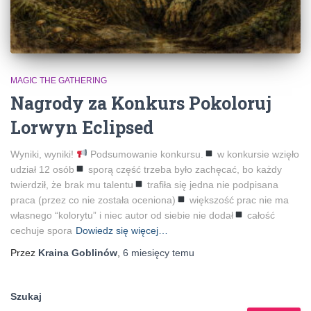
MAGIC THE GATHERING
Nagrody za Konkurs Pokoloruj
Lorwyn Eclipsed
Wyniki, wyniki!
Podsumowanie konkursu.
w konkursie wzięło
udział 12 osób
sporą część trzeba było zachęcać, bo każdy
twierdził, że brak mu talentu
trafiła się jedna nie podpisana
praca (przez co nie została oceniona)
większość prac nie ma
własnego “kolorytu” i niec autor od siebie nie dodał
całość
cechuje spora
Dowiedz się więcej…
Przez
Kraina Goblinów
,
6 miesięcy
temu
Szukaj