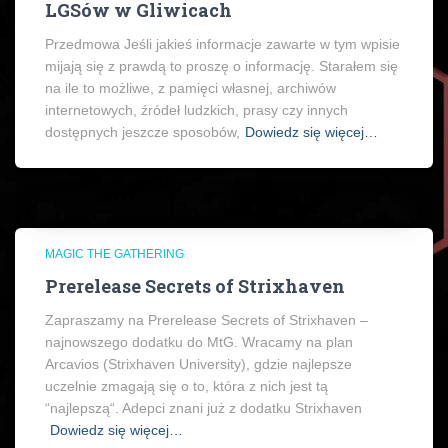
LGSów w Gliwicach
Przedmowa Jeśli jakieś informacje zawarte w tym wpisie
mijają się z prawdą to proszę o informację. Starałem się
na ile to możliwe, z pamięci własnej, archiwów
internetowych, źródeł ludzkich, prasy czy innych
dostępnych jeszcze sposobów,
Dowiedz się więcej…
MAGIC THE GATHERING
Prerelease Secrets of Strixhaven
Zapraszamy na Prerelease Secrets of Strixhaven –
najnowszego dodatku do MtG. Wracamy na plan
Arcavios (Strixhaven University), gdzie najlepsze
uczelnie zmagają się o to, która z nich jest tą
“najlepszą“. Adepci znani już z dodatku Strixhaven
Dowiedz się więcej…