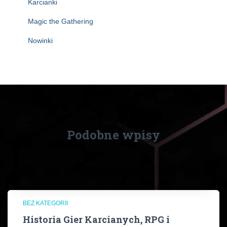
Karcianki
Magic the Gathering
Nowinki
Podobne wpisy
BEZ KATEGORII
Historia Gier Karcianych, RPG i