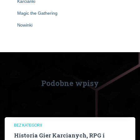
Karcianki
Magic the Gathering
Nowinki
Podobne wpisy
BEZ KATEGORII
Historia Gier Karcianych, RPG i