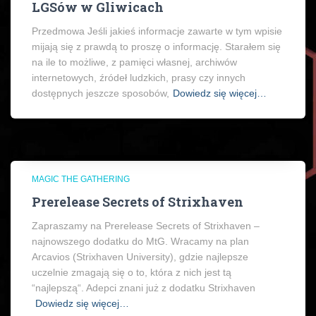
LGSów w Gliwicach
Przedmowa Jeśli jakieś informacje zawarte w tym wpisie
mijają się z prawdą to proszę o informację. Starałem się
na ile to możliwe, z pamięci własnej, archiwów
internetowych, źródeł ludzkich, prasy czy innych
dostępnych jeszcze sposobów,
Dowiedz się więcej…
MAGIC THE GATHERING
Prerelease Secrets of Strixhaven
Zapraszamy na Prerelease Secrets of Strixhaven –
najnowszego dodatku do MtG. Wracamy na plan
Arcavios (Strixhaven University), gdzie najlepsze
uczelnie zmagają się o to, która z nich jest tą
“najlepszą“. Adepci znani już z dodatku Strixhaven
Dowiedz się więcej…