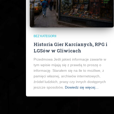
BEZ KATEGORII
Historia Gier Karcianych, RPG i
LGSów w Gliwicach
Przedmowa Jeśli jakieś informacje zawarte w
tym wpisie mijają się z prawdą to proszę o
informację. Starałem się na ile to możliwe, z
pamięci własnej, archiwów internetowych,
źródeł ludzkich, prasy czy innych dostępnych
jeszcze sposobów,
Dowiedz się więcej…