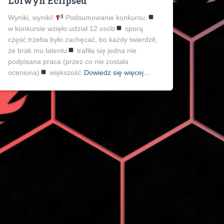
Lorwyn Eclipsed
Wyniki, wyniki!
Podsumowanie konkursu.
w konkursie wzięło udział 12 osób
sporą
część trzeba było zachęcać, bo każdy twierdził,
że brak mu talentu
trafiła się jedna nie
podpisana praca (przez co nie została
oceniona)
większość
Dowiedz się więcej…