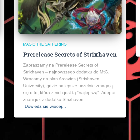
MAGIC THE GATHERING
Prerelease Secrets of Strixhaven
Zapraszamy na Prerelease Secrets of
Strixhaven – najnowszego dodatku do MtG.
Wracamy na plan Arcavios (Strixhaven
University), gdzie najlepsze uczelnie zmagają
się o to, która z nich jest tą “najlepszą“. Adepci
znani już z dodatku Strixhaven
Dowiedz się więcej…