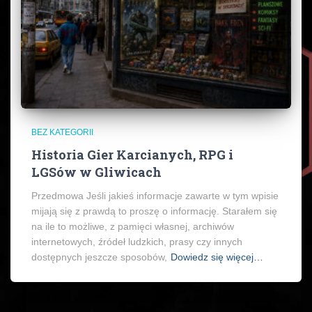
BEZ KATEGORII
Historia Gier Karcianych, RPG i
LGSów w Gliwicach
Przedmowa Jeśli jakieś informacje zawarte w tym wpisie
mijają się z prawdą to proszę o informację. Starałem się
na ile to możliwe, z pamięci własnej, archiwów
internetowych, źródeł ludzkich, prasy czy innych
dostępnych jeszcze sposobów,
Dowiedz się więcej…