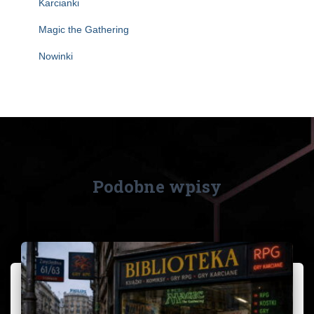
Karcianki
Magic the Gathering
Nowinki
Podobne wpisy