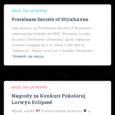
MAGIC THE GATHERING
Prerelease Secrets of Strixhaven
Zapraszamy na Prerelease Secrets of Strixhaven –
najnowszego dodatku do MtG. Wracamy na plan
Arcavios (Strixhaven University), gdzie najlepsze
uczelnie zmagają się o to, która z nich jest tą
“najlepszą“. Adepci znani już z dodatku Strixhaven
Dowiedz się więcej…
MAGIC THE GATHERING
Nagrody za Konkurs Pokoloruj
Lorwyn Eclipsed
Wyniki, wyniki!
Podsumowanie konkursu.
w