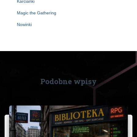
Karcianki
Magic the Gathering
Nowinki
Podobne wpisy