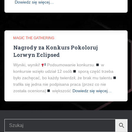
Dowiedz się więcej…
MAGIC THE GATHERING
Nagrody za Konkurs Pokoloruj
Lorwyn Eclipsed
Wyniki, wyniki!
Podsumowanie konkursu.
w
konkursie wzięło udział 12 osób
sporą część trzeba
było zachęcać, bo każdy twierdził, że brak mu talentu
trafiła się jedna nie podpisana praca (przez co nie
została oceniona)
większość
Dowiedz się więcej…