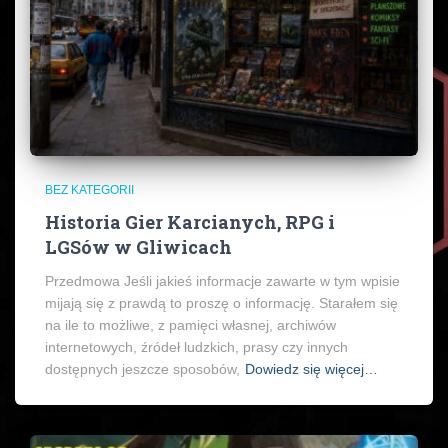
BEZ KATEGORII
Historia Gier Karcianych, RPG i
LGSów w Gliwicach
Przedmowa Jeśli jakieś informacje zawarte w tym wpisie
mijają się z prawdą to proszę o informację. Starałem się
na ile to możliwe, z pamięci własnej, archiwów
internetowych, źródeł ludzkich, prasy czy innych
dostępnych jeszcze sposobów,
Dowiedz się więcej…