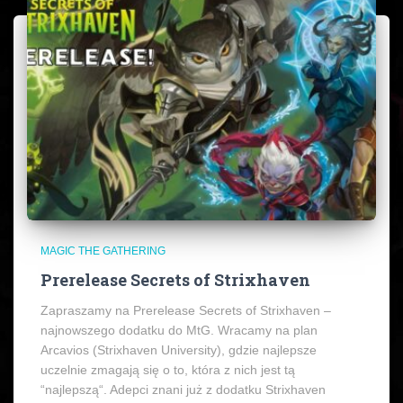
MAGIC THE GATHERING
Prerelease Secrets of Strixhaven
Zapraszamy na Prerelease Secrets of Strixhaven –
najnowszego dodatku do MtG. Wracamy na plan
Arcavios (Strixhaven University), gdzie najlepsze
uczelnie zmagają się o to, która z nich jest tą
“najlepszą“. Adepci znani już z dodatku Strixhaven