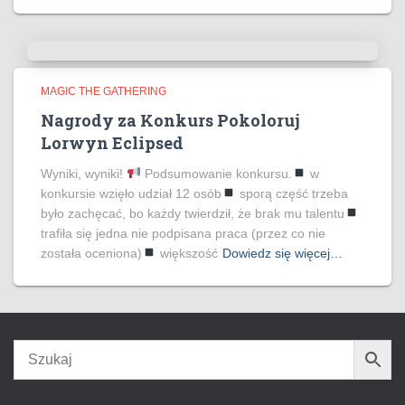
MAGIC THE GATHERING
Nagrody za Konkurs Pokoloruj
Lorwyn Eclipsed
Wyniki, wyniki!
Podsumowanie konkursu.
w
konkursie wzięło udział 12 osób
sporą część trzeba
było zachęcać, bo każdy twierdził, że brak mu talentu
trafiła się jedna nie podpisana praca (przez co nie
została oceniona)
większość
Dowiedz się więcej…