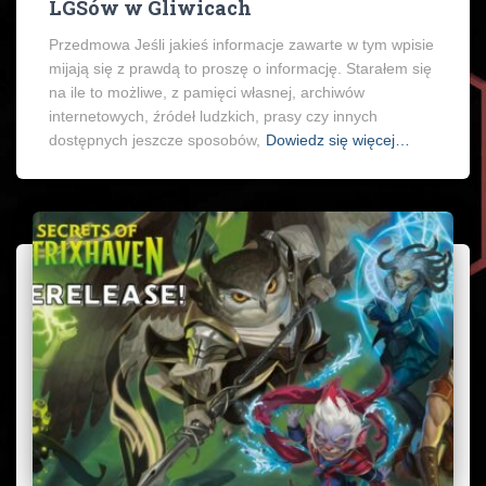
LGSów w Gliwicach
Przedmowa Jeśli jakieś informacje zawarte w tym wpisie
mijają się z prawdą to proszę o informację. Starałem się
na ile to możliwe, z pamięci własnej, archiwów
internetowych, źródeł ludzkich, prasy czy innych
dostępnych jeszcze sposobów,
Dowiedz się więcej…