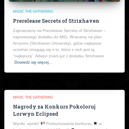
MAGIC THE GATHERING
Prerelease Secrets of Strixhaven
Zapraszamy na Prerelease Secrets of Strixhaven –
najnowszego dodatku do MtG. Wracamy na plan
Arcavios (Strixhaven University), gdzie najlepsze
uczelnie zmagają się o to, która z nich jest tą
“najlepszą“. Adepci znani już z dodatku Strixhaven
Dowiedz się więcej…
MAGIC THE GATHERING
Nagrody za Konkurs Pokoloruj
Lorwyn Eclipsed
Wyniki, wyniki!
Podsumowanie konkursu.
w