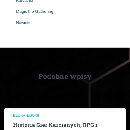
Karcianki
Magic the Gathering
Nowinki
Podobne wpisy
BEZ KATEGORII
Historia Gier Karcianych, RPG i