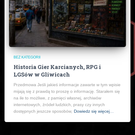
BEZ KATEGORII
Historia Gier Karcianych, RPG i
LGSów w Gliwicach
Przedmowa Jeśli jakieś informacje zawarte w tym wpisie
mijają się z prawdą to proszę o informację. Starałem się
na ile to możliwe, z pamięci własnej, archiwów
internetowych, źródeł ludzkich, prasy czy innych
dostępnych jeszcze sposobów,
Dowiedz się więcej…