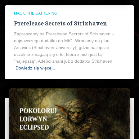
MAGIC THE GATHERING
Prerelease Secrets of Strixhaven
Zapraszamy na Prerelease Secrets of Strixhaven –
najnowszego dodatku do MtG. Wracamy na plan
Arcavios (Strixhaven University), gdzie najlepsze
uczelnie zmagają się o to, która z nich jest tą
“najlepszą“. Adepci znani już z dodatku Strixhaven
Dowiedz się więcej…