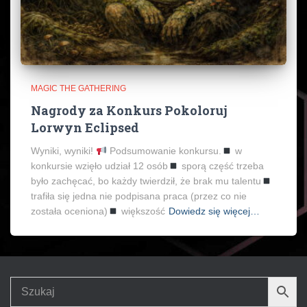
MAGIC THE GATHERING
Nagrody za Konkurs Pokoloruj
Lorwyn Eclipsed
Wyniki, wyniki!
Podsumowanie konkursu.
w
konkursie wzięło udział 12 osób
sporą część trzeba
było zachęcać, bo każdy twierdził, że brak mu talentu
trafiła się jedna nie podpisana praca (przez co nie
została oceniona)
większość
Dowiedz się więcej…