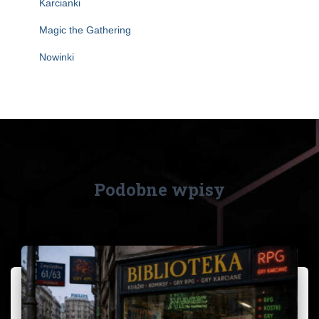
Karcianki
Magic the Gathering
Nowinki
Podobne wpisy