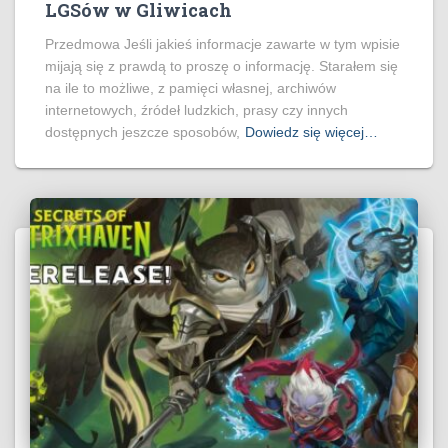
LGSów w Gliwicach
Przedmowa Jeśli jakieś informacje zawarte w tym wpisie
mijają się z prawdą to proszę o informację. Starałem się
na ile to możliwe, z pamięci własnej, archiwów
internetowych, źródeł ludzkich, prasy czy innych
dostępnych jeszcze sposobów,
Dowiedz się więcej…