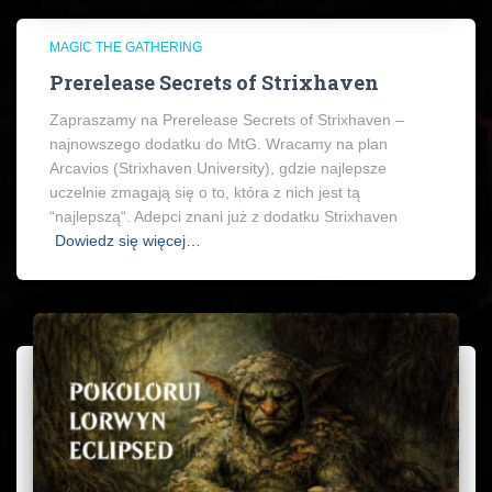
MAGIC THE GATHERING
Prerelease Secrets of Strixhaven
Zapraszamy na Prerelease Secrets of Strixhaven –
najnowszego dodatku do MtG. Wracamy na plan
Arcavios (Strixhaven University), gdzie najlepsze
uczelnie zmagają się o to, która z nich jest tą
“najlepszą“. Adepci znani już z dodatku Strixhaven
Dowiedz się więcej…