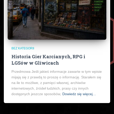
BEZ KATEGORII
Historia Gier Karcianych, RPG i
LGSów w Gliwicach
Przedmowa Jeśli jakieś informacje zawarte w tym wpisie
mijają się z prawdą to proszę o informację. Starałem się
na ile to możliwe, z pamięci własnej, archiwów
internetowych, źródeł ludzkich, prasy czy innych
dostępnych jeszcze sposobów,
Dowiedz się więcej…