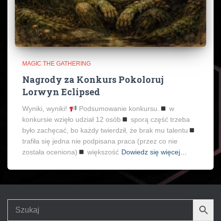
MAGIC THE GATHERING
Nagrody za Konkurs Pokoloruj
Lorwyn Eclipsed
Wyniki, wyniki!
Podsumowanie konkursu.
w
konkursie wzięło udział 12 osób
sporą część trzeba
było zachęcać, bo każdy twierdził, że brak mu talentu
trafiła się jedna nie podpisana praca (przez co nie
została oceniona)
większość
Dowiedz się więcej…