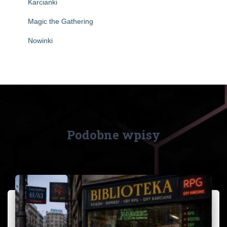
Karcianki
Magic the Gathering
Nowinki
Podobne wpisy