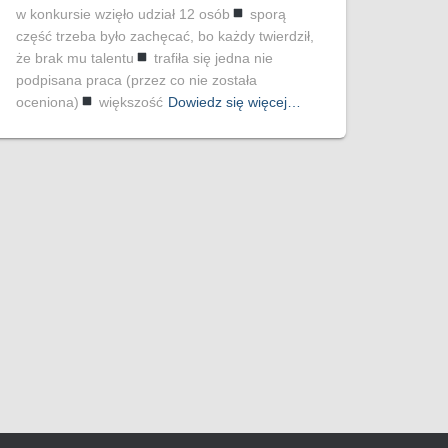
w konkursie wzięło udział 12 osób
sporą
część trzeba było zachęcać, bo każdy twierdził,
że brak mu talentu
trafiła się jedna nie
podpisana praca (przez co nie została
oceniona)
większość
Dowiedz się więcej…