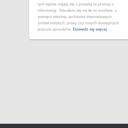
tym wpisie mijają się z prawdą to proszę o
informację. Starałem się na ile to możliwe, z
pamięci własnej, archiwów internetowych,
źródeł ludzkich, prasy czy innych dostępnych
jeszcze sposobów,
Dowiedz się więcej…