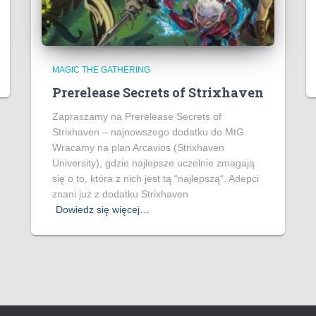
MAGIC THE GATHERING
Prerelease Secrets of Strixhaven
Zapraszamy na Prerelease Secrets of
Strixhaven – najnowszego dodatku do MtG.
Wracamy na plan Arcavios (Strixhaven
University), gdzie najlepsze uczelnie zmagają
się o to, która z nich jest tą “najlepszą“. Adepci
znani już z dodatku Strixhaven
Dowiedz się więcej…