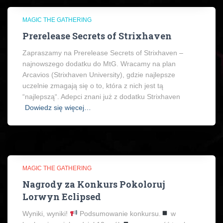
MAGIC THE GATHERING
Prerelease Secrets of Strixhaven
Zapraszamy na Prerelease Secrets of Strixhaven –
najnowszego dodatku do MtG. Wracamy na plan
Arcavios (Strixhaven University), gdzie najlepsze
uczelnie zmagają się o to, która z nich jest tą
“najlepszą“. Adepci znani już z dodatku Strixhaven
Dowiedz się więcej…
MAGIC THE GATHERING
Nagrody za Konkurs Pokoloruj
Lorwyn Eclipsed
Wyniki, wyniki!
Podsumowanie konkursu.
w