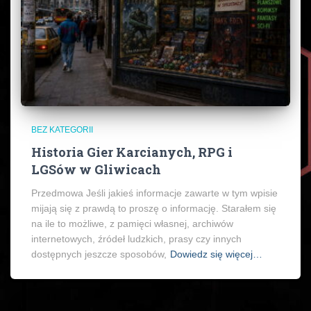
BEZ KATEGORII
Historia Gier Karcianych, RPG i
LGSów w Gliwicach
Przedmowa Jeśli jakieś informacje zawarte w tym wpisie
mijają się z prawdą to proszę o informację. Starałem się
na ile to możliwe, z pamięci własnej, archiwów
internetowych, źródeł ludzkich, prasy czy innych
dostępnych jeszcze sposobów,
Dowiedz się więcej…