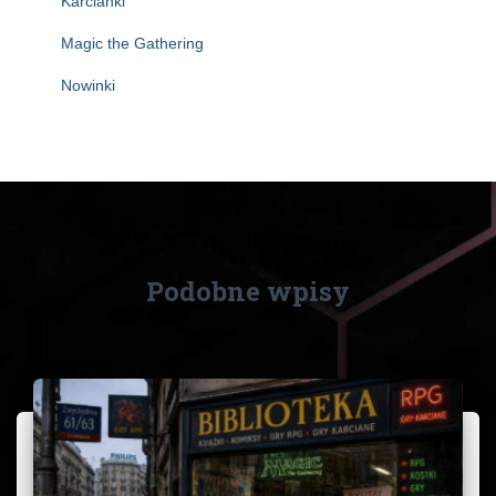
Karcianki
Magic the Gathering
Nowinki
Podobne wpisy