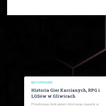
BEZ KATEGORII
Historia Gier Karcianych, RPG i
LGSów w Gliwicach
Przedmowa Jeśli jakieś informacje zawarte w