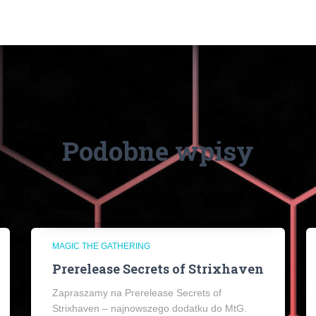
Podobne wpisy
MAGIC THE GATHERING
Prerelease Secrets of Strixhaven
Zapraszamy na Prerelease Secrets of
Strixhaven – najnowszego dodatku do MtG.