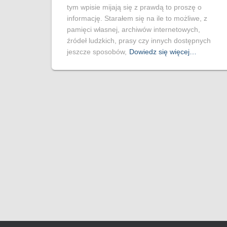
tym wpisie mijają się z prawdą to proszę o
informację. Starałem się na ile to możliwe, z
pamięci własnej, archiwów internetowych,
źródeł ludzkich, prasy czy innych dostępnych
jeszcze sposobów,
Dowiedz się więcej…