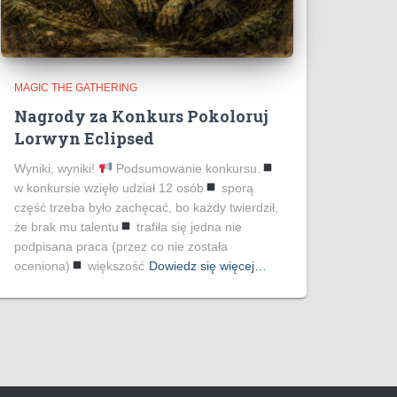
MAGIC THE GATHERING
Nagrody za Konkurs Pokoloruj
Lorwyn Eclipsed
Wyniki, wyniki!
Podsumowanie konkursu.
w konkursie wzięło udział 12 osób
sporą
część trzeba było zachęcać, bo każdy twierdził,
że brak mu talentu
trafiła się jedna nie
podpisana praca (przez co nie została
oceniona)
większość
Dowiedz się więcej…