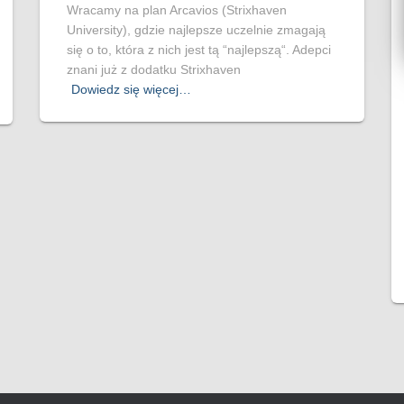
Wracamy na plan Arcavios (Strixhaven
University), gdzie najlepsze uczelnie zmagają
się o to, która z nich jest tą “najlepszą“. Adepci
znani już z dodatku Strixhaven
Dowiedz się więcej…