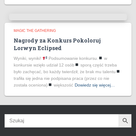
MAGIC THE GATHERING
Nagrody za Konkurs Pokoloruj
Lorwyn Eclipsed
Wyniki, wyniki!
Podsumowanie konkursu.
w
konkursie wzięło udział 12 osób
sporą część trzeba
było zachęcać, bo każdy twierdził, że brak mu talentu
trafiła się jedna nie podpisana praca (przez co nie
została oceniona)
większość
Dowiedz się więcej…