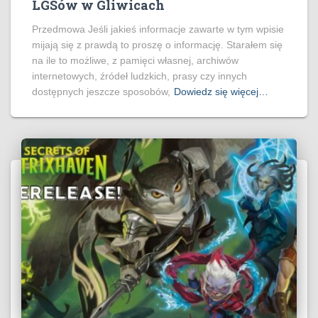
LGSów w Gliwicach
Przedmowa Jeśli jakieś informacje zawarte w tym wpisie
mijają się z prawdą to proszę o informację. Starałem się
na ile to możliwe, z pamięci własnej, archiwów
internetowych, źródeł ludzkich, prasy czy innych
dostępnych jeszcze sposobów,
Dowiedz się więcej…