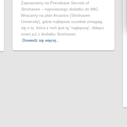
Zapraszamy na Prerelease Secrets of
Strixhaven – najnowszego dodatku do MtG.
Wracamy na plan Arcavios (Strixhaven
University), gdzie najlepsze uczelnie zmagają
się o to, która z nich jest tą “najlepszą“. Adepci
znani już z dodatku Strixhaven
Dowiedz się więcej…