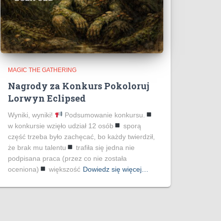
MAGIC THE GATHERING
Nagrody za Konkurs Pokoloruj
Lorwyn Eclipsed
Wyniki, wyniki!
Podsumowanie konkursu.
w konkursie wzięło udział 12 osób
sporą
część trzeba było zachęcać, bo każdy twierdził,
że brak mu talentu
trafiła się jedna nie
podpisana praca (przez co nie została
oceniona)
większość
Dowiedz się więcej…