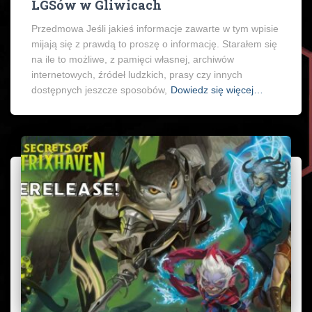
LGSów w Gliwicach
Przedmowa Jeśli jakieś informacje zawarte w tym wpisie
mijają się z prawdą to proszę o informację. Starałem się
na ile to możliwe, z pamięci własnej, archiwów
internetowych, źródeł ludzkich, prasy czy innych
dostępnych jeszcze sposobów,
Dowiedz się więcej…