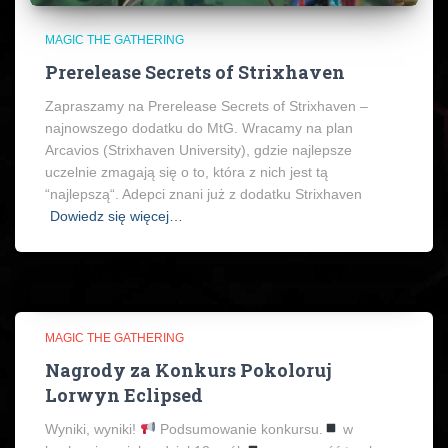
MAGIC THE GATHERING
Prerelease Secrets of Strixhaven
Zapraszamy na Prerelease Secrets of Strixhaven –
najnowszego dodatku do MtG. Wracamy na plan
Arcavios (Strixhaven University), gdzie najlepsze
uczelnie zmagają się o to, która z nich jest tą
“najlepszą“. Adepci znani już z dodatku Strixhaven
Dowiedz się więcej…
MAGIC THE GATHERING
Nagrody za Konkurs Pokoloruj
Lorwyn Eclipsed
Wyniki, wyniki!
Podsumowanie konkursu.
w