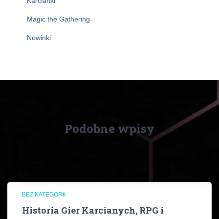
Karcianki
Magic the Gathering
Nowinki
Podobne wpisy
BEZ KATEGORII
Historia Gier Karcianych, RPG i