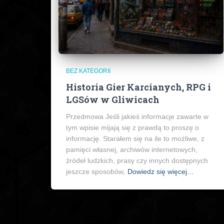
BEZ KATEGORII
Historia Gier Karcianych, RPG i
LGSów w Gliwicach
Przedmowa Jeśli jakieś informacje zawarte w
tym wpisie mijają się z prawdą to proszę o
informację. Starałem się na ile to możliwe, z
pamięci własnej, archiwów internetowych,
źródeł ludzkich, prasy czy innych dostępnych
jeszcze sposobów,
Dowiedz się więcej…