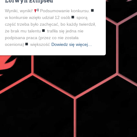
Lorwyn Eclipsed
Wyniki, wyniki!
Podsumowanie konkursu.
w konkursie wzięło udział 12 osób
sporą
część trzeba było zachęcać, bo każdy twierdził,
że brak mu talentu
trafiła się jedna nie
podpisana praca (przez co nie została
oceniona)
większość
Dowiedz się więcej…