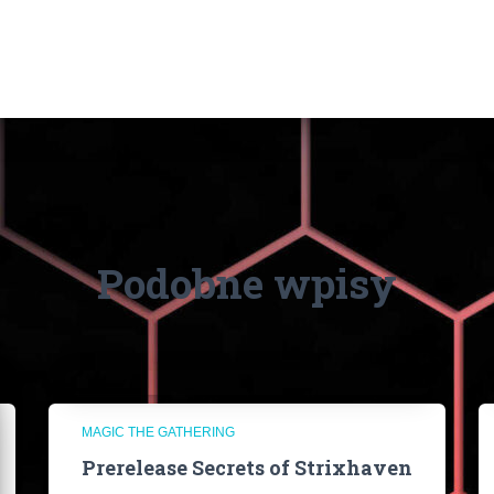
Podobne wpisy
MAGIC THE GATHERING
Prerelease Secrets of Strixhaven