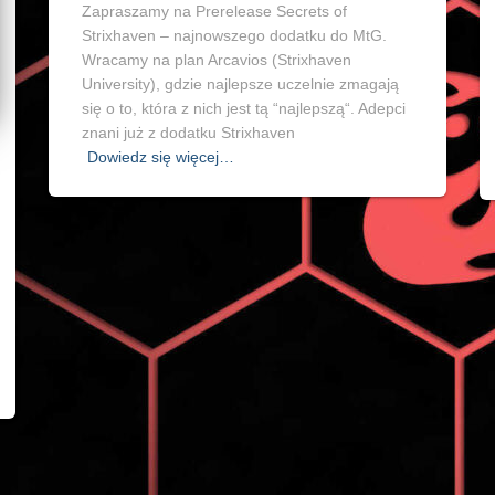
Zapraszamy na Prerelease Secrets of
Strixhaven – najnowszego dodatku do MtG.
Wracamy na plan Arcavios (Strixhaven
University), gdzie najlepsze uczelnie zmagają
się o to, która z nich jest tą “najlepszą“. Adepci
znani już z dodatku Strixhaven
Dowiedz się więcej…