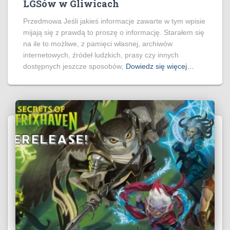
LGSów w Gliwicach
Przedmowa Jeśli jakieś informacje zawarte w tym wpisie
mijają się z prawdą to proszę o informację. Starałem się
na ile to możliwe, z pamięci własnej, archiwów
internetowych, źródeł ludzkich, prasy czy innych
dostępnych jeszcze sposobów,
Dowiedz się więcej…