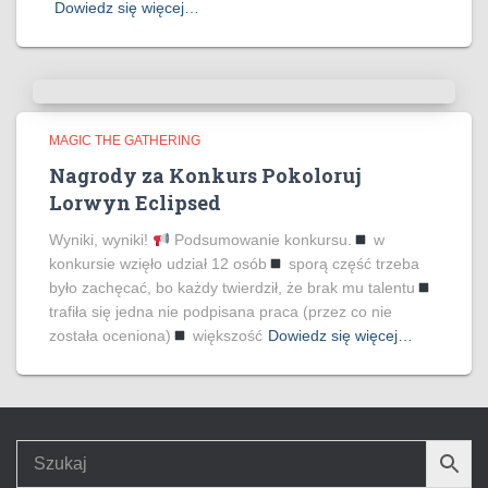
Dowiedz się więcej…
MAGIC THE GATHERING
Nagrody za Konkurs Pokoloruj
Lorwyn Eclipsed
Wyniki, wyniki!
Podsumowanie konkursu.
w
konkursie wzięło udział 12 osób
sporą część trzeba
było zachęcać, bo każdy twierdził, że brak mu talentu
trafiła się jedna nie podpisana praca (przez co nie
została oceniona)
większość
Dowiedz się więcej…