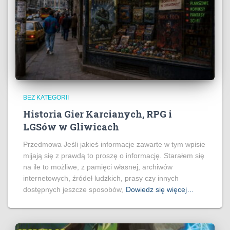
BEZ KATEGORII
Historia Gier Karcianych, RPG i
LGSów w Gliwicach
Przedmowa Jeśli jakieś informacje zawarte w tym wpisie
mijają się z prawdą to proszę o informację. Starałem się
na ile to możliwe, z pamięci własnej, archiwów
internetowych, źródeł ludzkich, prasy czy innych
dostępnych jeszcze sposobów,
Dowiedz się więcej…