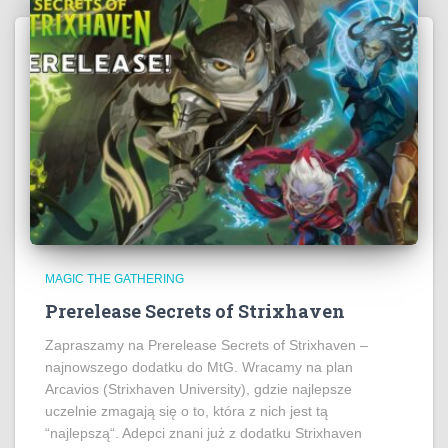
MAGIC THE GATHERING
Prerelease Secrets of Strixhaven
Zapraszamy na Prerelease Secrets of Strixhaven –
najnowszego dodatku do MtG. Wracamy na plan
Arcavios (Strixhaven University), gdzie najlepsze
uczelnie zmagają się o to, która z nich jest tą
“najlepszą“. Adepci znani już z dodatku Strixhaven