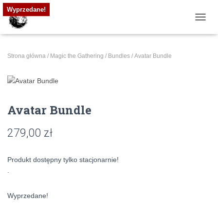
Wyprzedane!
PRZE
Strona główna
/
Magic the Gathering
/
Bundles
/ Avatar Bundle
Avatar Bundle
279,00
zł
Produkt dostępny tylko stacjonarnie!
.
Wyprzedane!