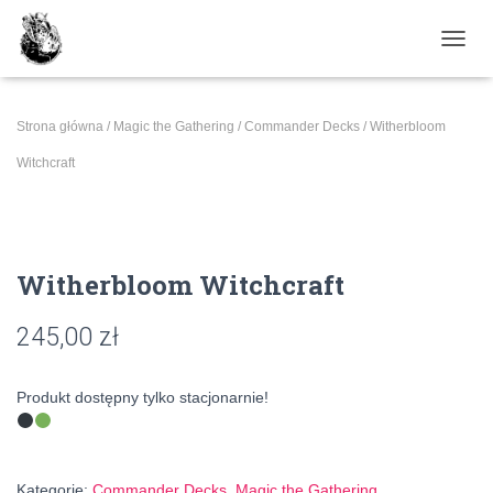
PRZE
Strona główna
/
Magic the Gathering
/
Commander Decks
/ Witherbloom
Witchcraft
Witherbloom Witchcraft
245,00
zł
Produkt dostępny tylko stacjonarnie!
Kategorie:
Commander Decks
,
Magic the Gathering