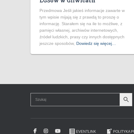
LGSów w Gliwicach
Przedmowa Jeśli jakieś informacje zawarte w
tym wpisie mijają się z prawdą to proszę o
informację. Starałem się na ile to możliwe, z
pamięci własnej, archiwów internetowych,
źródeł ludzkich, prasy czy innych dostępnych
jeszcze sposobów,
Dowiedz się więcej…
EVENTLINK
POLITYKA 