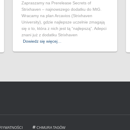
Zapraszamy na Prerelease Secrets of
Strixhaven – najnowszego dodatku do MtG.
Wracamy na plan Arcavios (Strixhaven
University), gdzie najlepsze uczelnie zmagają
się o to, która z nich jest tą “najlepszą“. Adepci
znani już z dodatku Strixhaven
Dowiedz się więcej…
PRYWATNOŚCI
CHMURA TAGÓW