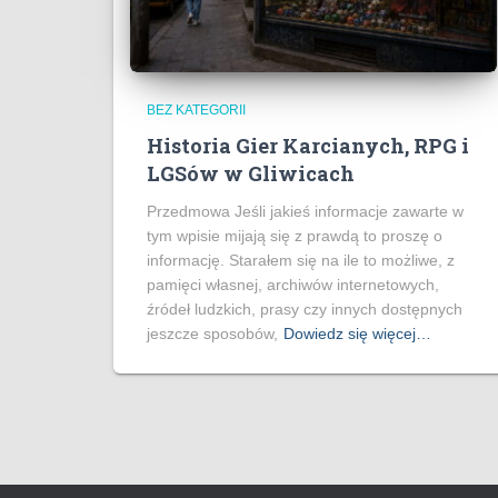
BEZ KATEGORII
Historia Gier Karcianych, RPG i
LGSów w Gliwicach
Przedmowa Jeśli jakieś informacje zawarte w
tym wpisie mijają się z prawdą to proszę o
informację. Starałem się na ile to możliwe, z
pamięci własnej, archiwów internetowych,
źródeł ludzkich, prasy czy innych dostępnych
jeszcze sposobów,
Dowiedz się więcej…