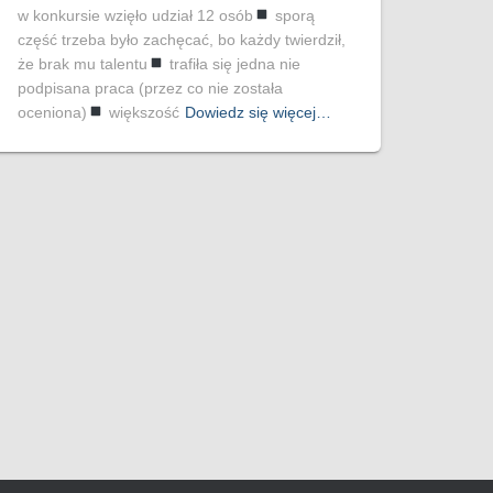
w konkursie wzięło udział 12 osób
sporą
część trzeba było zachęcać, bo każdy twierdził,
że brak mu talentu
trafiła się jedna nie
podpisana praca (przez co nie została
oceniona)
większość
Dowiedz się więcej…