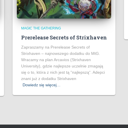
MAGIC THE GATHERING
Prerelease Secrets of Strixhaven
Zapraszamy na Prerelease Secrets of
Strixhaven – najnowszego dodatku do MtG.
Wracamy na plan Arcavios (Strixhaven
University), gdzie najlepsze uczelnie zmagają
się o to, która z nich jest tą “najlepszą“. Adepci
znani już z dodatku Strixhaven
Dowiedz się więcej…