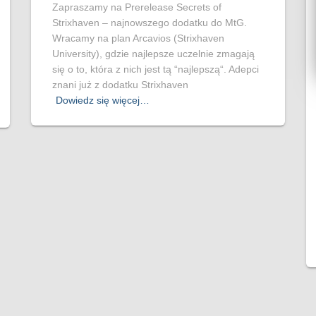
Zapraszamy na Prerelease Secrets of
Strixhaven – najnowszego dodatku do MtG.
Wracamy na plan Arcavios (Strixhaven
University), gdzie najlepsze uczelnie zmagają
się o to, która z nich jest tą “najlepszą“. Adepci
znani już z dodatku Strixhaven
Dowiedz się więcej…