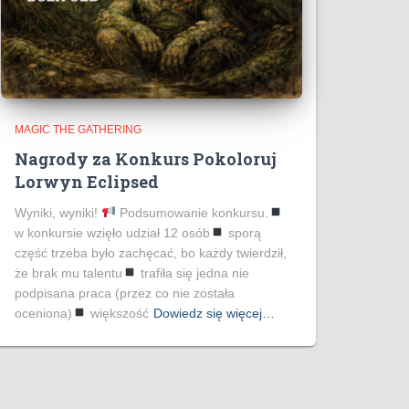
MAGIC THE GATHERING
Nagrody za Konkurs Pokoloruj
Lorwyn Eclipsed
Wyniki, wyniki!
Podsumowanie konkursu.
w konkursie wzięło udział 12 osób
sporą
część trzeba było zachęcać, bo każdy twierdził,
że brak mu talentu
trafiła się jedna nie
podpisana praca (przez co nie została
oceniona)
większość
Dowiedz się więcej…