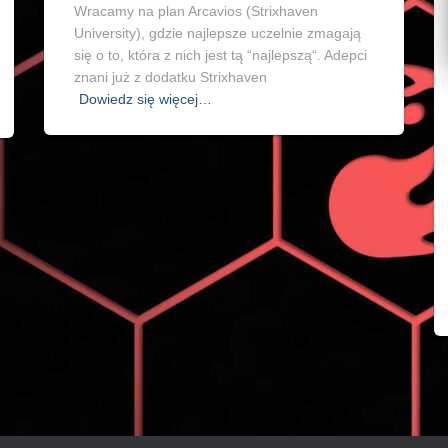
Wracamy na plan Arcavios (Strixhaven
University), gdzie najlepsze uczelnie zmagają
się o to, która z nich jest tą “najlepszą“. Adepci
znani już z dodatku Strixhaven
Dowiedz się więcej…