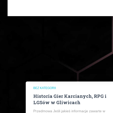
BEZ KATEGORII
Historia Gier Karcianych, RPG i
LGSów w Gliwicach
Przedmowa Jeśli jakieś informacje zawarte w