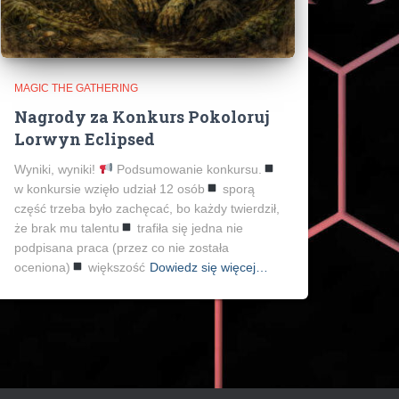
MAGIC THE GATHERING
Nagrody za Konkurs Pokoloruj
Lorwyn Eclipsed
Wyniki, wyniki!
Podsumowanie konkursu.
w konkursie wzięło udział 12 osób
sporą
część trzeba było zachęcać, bo każdy twierdził,
że brak mu talentu
trafiła się jedna nie
podpisana praca (przez co nie została
oceniona)
większość
Dowiedz się więcej…