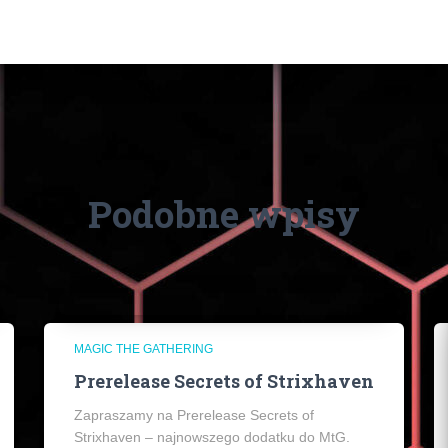
Podobne wpisy
MAGIC THE GATHERING
Prerelease Secrets of Strixhaven
Zapraszamy na Prerelease Secrets of
Strixhaven – najnowszego dodatku do MtG.