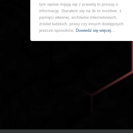
tym wpisie mijają się z prawdą to proszę o
informację. Starałem się na ile to możliwe, z
pamięci własnej, archiwów internetowych,
źródeł ludzkich, prasy czy innych dostępnych
jeszcze sposobów,
Dowiedz się więcej…