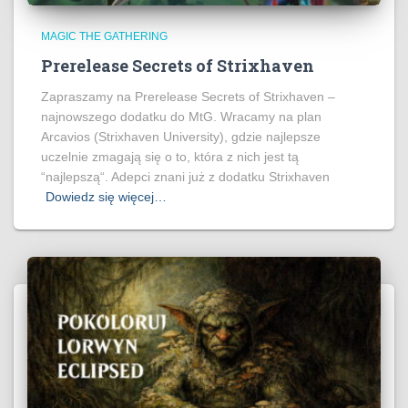
MAGIC THE GATHERING
Prerelease Secrets of Strixhaven
Zapraszamy na Prerelease Secrets of Strixhaven –
najnowszego dodatku do MtG. Wracamy na plan
Arcavios (Strixhaven University), gdzie najlepsze
uczelnie zmagają się o to, która z nich jest tą
“najlepszą“. Adepci znani już z dodatku Strixhaven
Dowiedz się więcej…