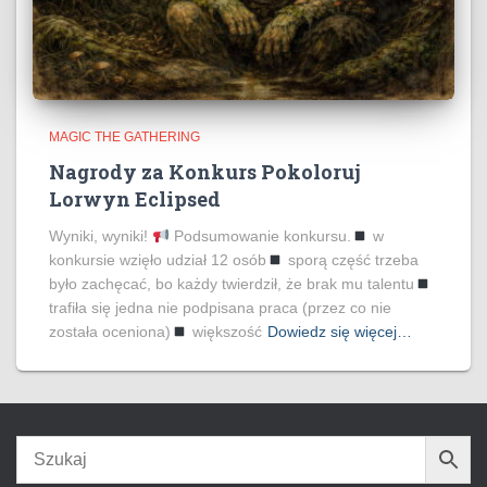
MAGIC THE GATHERING
Nagrody za Konkurs Pokoloruj
Lorwyn Eclipsed
Wyniki, wyniki!
Podsumowanie konkursu.
w
konkursie wzięło udział 12 osób
sporą część trzeba
było zachęcać, bo każdy twierdził, że brak mu talentu
trafiła się jedna nie podpisana praca (przez co nie
została oceniona)
większość
Dowiedz się więcej…