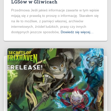
LGSów w Gliwicach
Przedmowa Jeśli jakieś informacje zawarte w tym wpisie
mijają się z prawdą to proszę o informację. Starałem się
na ile to możliwe, z pamięci własnej, archiwów
internetowych, źródeł ludzkich, prasy czy innych
dostępnych jeszcze sposobów,
Dowiedz się więcej…