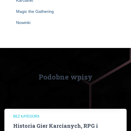
Karcianki
Magic the Gathering
Nowinki
Podobne wpisy
BEZ KATEGORII
Historia Gier Karcianych, RPG i