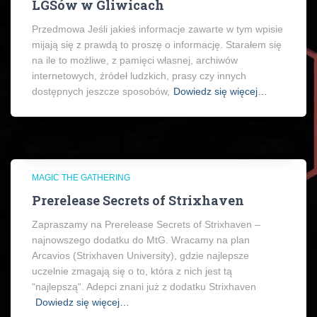
LGSów w Gliwicach
Przedmowa Jeśli jakieś informacje zawarte w tym wpisie
mijają się z prawdą to proszę o informację. Starałem się
na ile to możliwe, z pamięci własnej, archiwów
internetowych, źródeł ludzkich, prasy czy innych
dostępnych jeszcze sposobów,
Dowiedz się więcej…
MAGIC THE GATHERING
Prerelease Secrets of Strixhaven
Zapraszamy na Prerelease Secrets of Strixhaven –
najnowszego dodatku do MtG. Wracamy na plan
Arcavios (Strixhaven University), gdzie najlepsze
uczelnie zmagają się o to, która z nich jest tą
“najlepszą“. Adepci znani już z dodatku Strixhaven
Dowiedz się więcej…