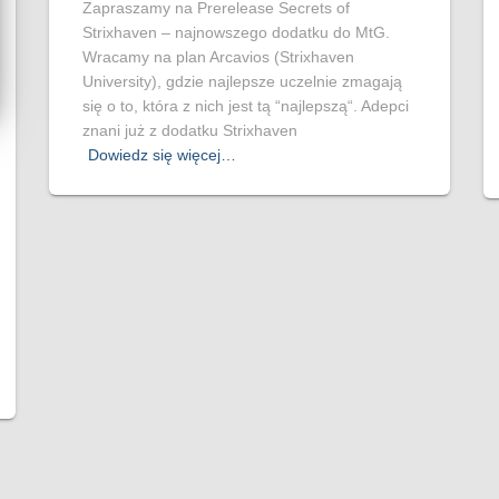
Zapraszamy na Prerelease Secrets of
Strixhaven – najnowszego dodatku do MtG.
Wracamy na plan Arcavios (Strixhaven
University), gdzie najlepsze uczelnie zmagają
się o to, która z nich jest tą “najlepszą“. Adepci
znani już z dodatku Strixhaven
Dowiedz się więcej…