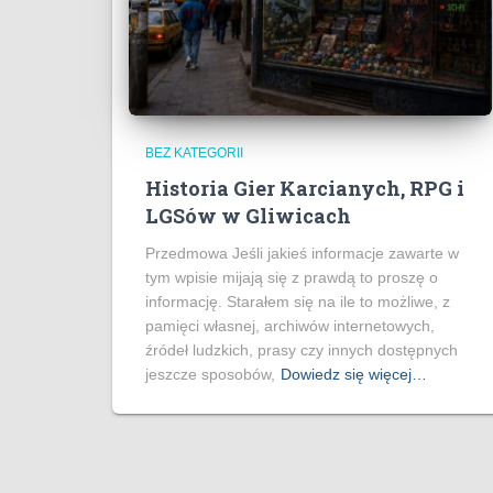
BEZ KATEGORII
Historia Gier Karcianych, RPG i
LGSów w Gliwicach
Przedmowa Jeśli jakieś informacje zawarte w
tym wpisie mijają się z prawdą to proszę o
informację. Starałem się na ile to możliwe, z
pamięci własnej, archiwów internetowych,
źródeł ludzkich, prasy czy innych dostępnych
jeszcze sposobów,
Dowiedz się więcej…