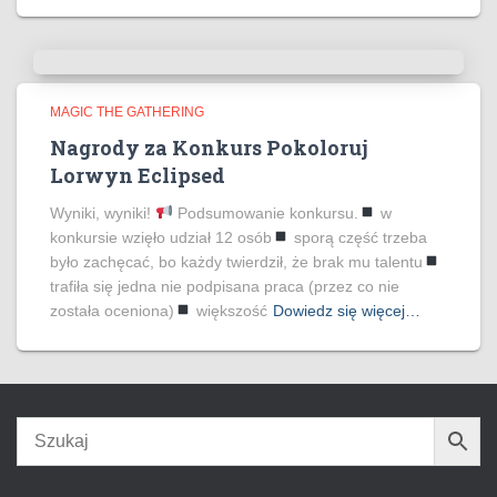
MAGIC THE GATHERING
Nagrody za Konkurs Pokoloruj
Lorwyn Eclipsed
Wyniki, wyniki!
Podsumowanie konkursu.
w
konkursie wzięło udział 12 osób
sporą część trzeba
było zachęcać, bo każdy twierdził, że brak mu talentu
trafiła się jedna nie podpisana praca (przez co nie
została oceniona)
większość
Dowiedz się więcej…