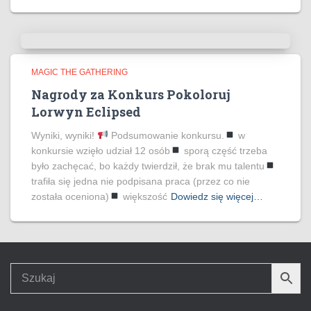
MAGIC THE GATHERING
Nagrody za Konkurs Pokoloruj
Lorwyn Eclipsed
Wyniki, wyniki!
Podsumowanie konkursu.
w
konkursie wzięło udział 12 osób
sporą część trzeba
było zachęcać, bo każdy twierdził, że brak mu talentu
trafiła się jedna nie podpisana praca (przez co nie
została oceniona)
większość
Dowiedz się więcej…